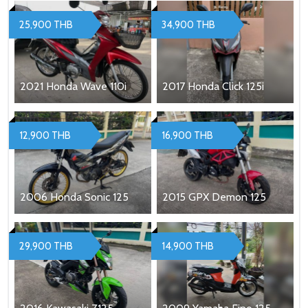
25,900 THB
34,900 THB
2021 Honda Wave 110i
2017 Honda Click 125i
12,900 THB
16,900 THB
2006 Honda Sonic 125
2015 GPX Demon 125
29,900 THB
14,900 THB