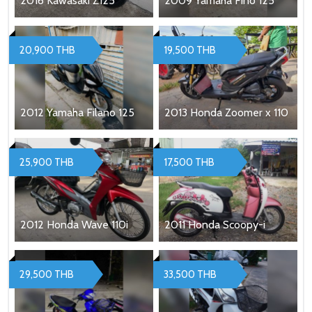
2016 Kawasaki Z125
2009 Yamaha Fino 125
20,900 THB
19,500 THB
2012 Yamaha Filano 125
2013 Honda Zoomer x 110
25,900 THB
17,500 THB
2012 Honda Wave 110i
2011 Honda Scoopy-i
29,500 THB
33,500 THB