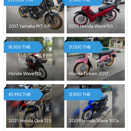
219,000 THB
17,900 THB
2017 Yamaha MT-09
2013 Honda Wave110i
18,500 THB
31,000 THB
Honda Wave110i
Honda Dream 2017
45,990 THB
13,900 THB
2021 Honda Click 125
2009 Honda Wave 100s