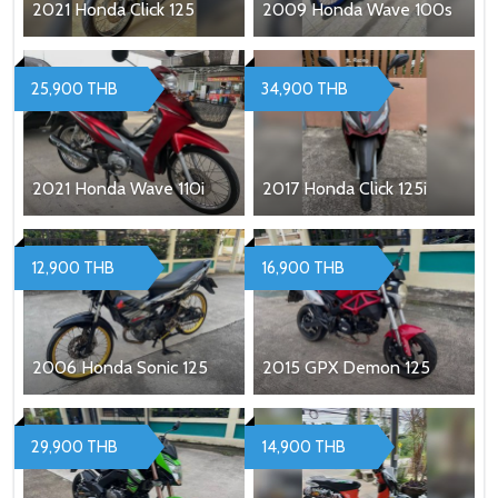
2021 Honda Click 125
2009 Honda Wave 100s
25,900 THB
34,900 THB
2021 Honda Wave 110i
2017 Honda Click 125i
12,900 THB
16,900 THB
2006 Honda Sonic 125
2015 GPX Demon 125
29,900 THB
14,900 THB