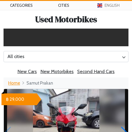
CATEGORIES
CITIES
ENGLISH
Used Motorbikes
All cities
New Cars
New Motorbikes
Second Hand Cars
Home
Samut Prakan
฿ 29,000