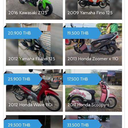
2016 Kawasaki Z125
2009 Yamaha Fino 125
20,900 THB
19,500 THB
2012 Yamaha Filano 125
2013 Honda Zoomer x 110
25,900 THB
17,500 THB
2012 Honda Wave 110i
2011 Honda Scoopy-i
29,500 THB
33,500 THB