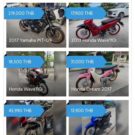
219,000 THB
17,900 THB
2017 Yamaha MT-09
2013 Honda Wave110i
18,500 THB
31,000 THB
Honda Wave110i
Honda Dream 2017
45,990 THB
13,900 THB