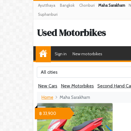
Ayutthaya
Bangkok
Chonburi
Maha Sarakham
N
Suphanburi
Used Motorbikes
Sign in
New motorbikes
All cities
New Cars
New Motorbikes
Second Hand Ca
Home
Maha Sarakham
฿ 33,900