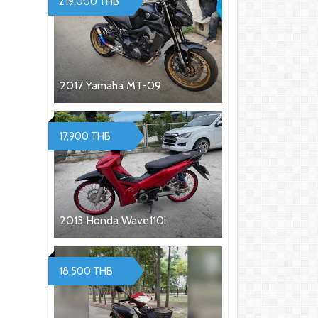
219,000 THB
2017 Yamaha MT-09
17,900 THB
2013 Honda Wave110i
18,500 THB