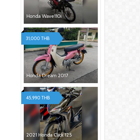
Honda Wave110i
31,000 THB
Honda Dream 2017
45,990 THB
2021 Honda Click 125