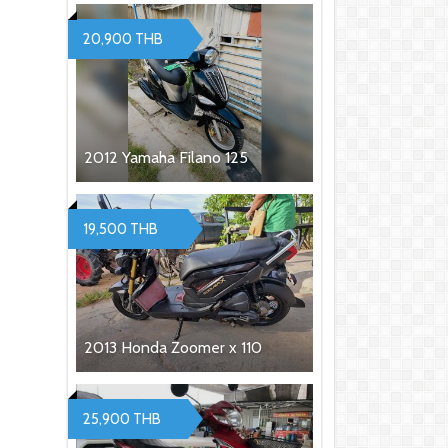
20,900 THB
2012 Yamaha Filano 125
19,500 THB
2013 Honda Zoomer x 110
25,900 THB