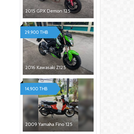
2015 GPX Demon 125
29,900 THB
2016 Kawasaki Z125
14,900 THB
2009 Yamaha Fino 125