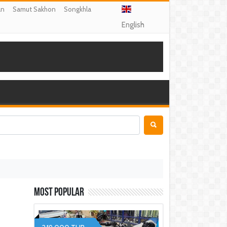
an
Samut Sakhon
Songkhla
English
Most Popular