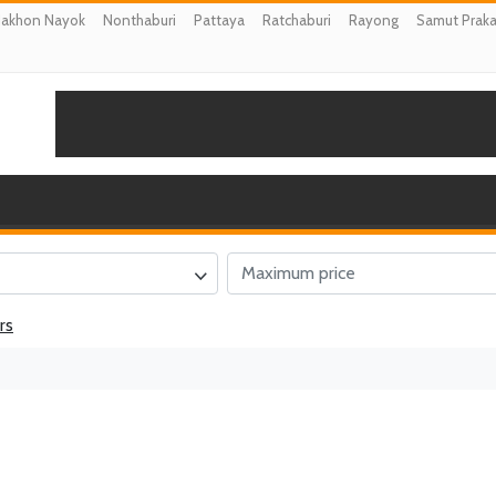
akhon Nayok
Nonthaburi
Pattaya
Ratchaburi
Rayong
Samut Prak
rs