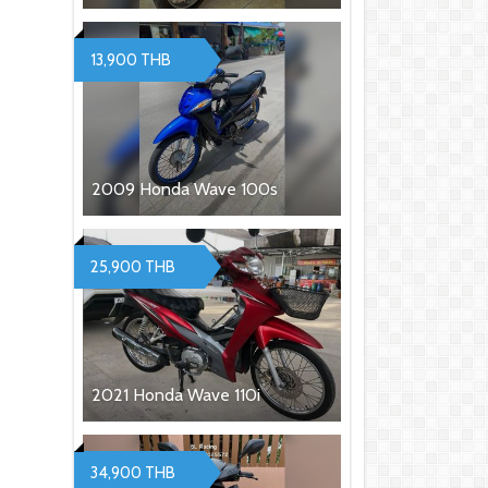
13,900 THB
2009 Honda Wave 100s
25,900 THB
2021 Honda Wave 110i
34,900 THB