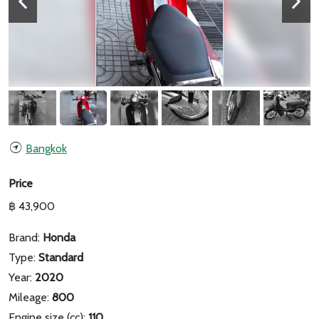
Bangkok
Price
฿ 43,900
Brand:
Honda
Type:
Standard
Year:
2020
Mileage:
800
Engine size (cc):
110