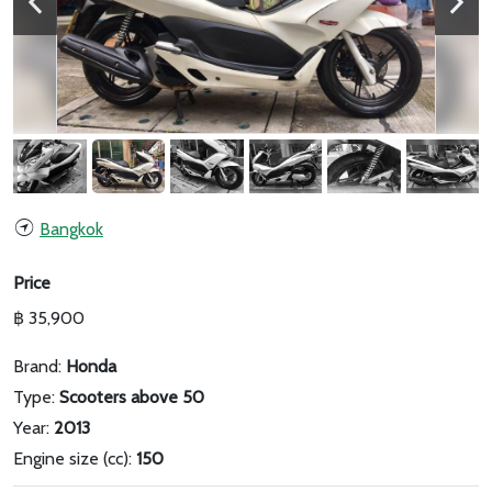
Bangkok
Price
฿ 35,900
Brand:
Honda
Type:
Scooters above 50
Year:
2013
Engine size (cc):
150