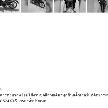
ๆ
เอกสารครบรถพร้อมใช้งานชุดสีสวยเดิมๆทุกชิ้นสติ๊กเกอร์แท้ติดรถร
40524 มีบริการส่งทั่วประเทศ