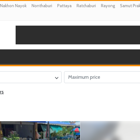
Nakhon Nayok
Nonthaburi
Pattaya
Ratchaburi
Rayong
Samut Pra
rs