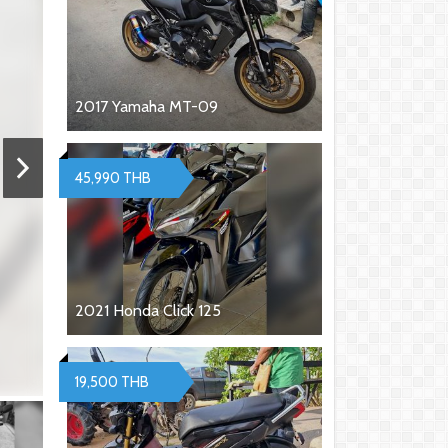
2017 Yamaha MT-09
45,990 THB
2021 Honda Click 125
19,500 THB