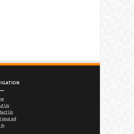
VIGATION
me
ut Us
tact Us
 your ad
 in