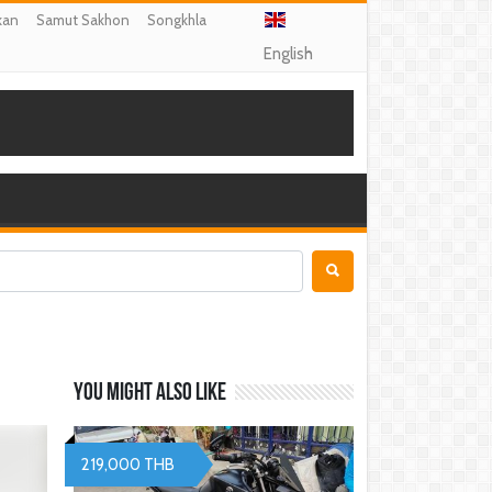
kan
Samut Sakhon
Songkhla
English
You might also like
219,000 THB