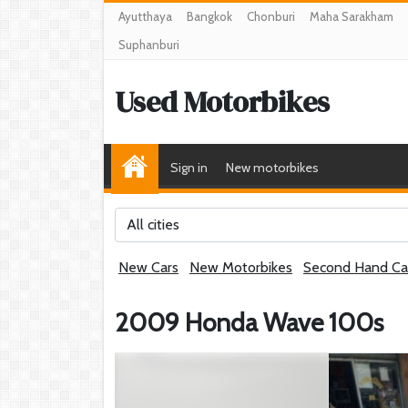
Ayutthaya
Bangkok
Chonburi
Maha Sarakham
Suphanburi
Used Motorbikes
Sign in
New motorbikes
All cities
New Cars
New Motorbikes
Second Hand Ca
2009 Honda Wave 100s