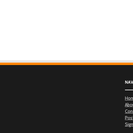
NA
Ho
Abo
Con
Post
Sign